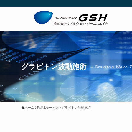
グラビトン波動施術
– Graviton Wave 
ホーム
製品&サービス
グラビトン波動施術