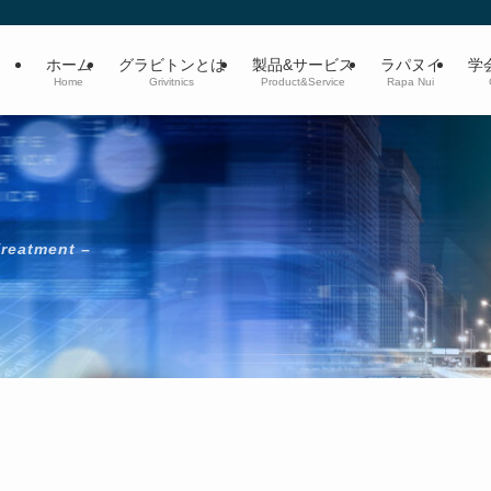
ホーム
グラビトンとは
製品&サービス
ラパヌイ
学
Home
Grivitnics
Product&Service
Rapa Nui
Treatment –